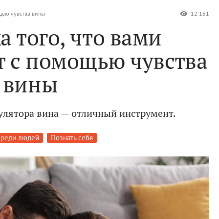
ощью чувства вины
12 151
а того, что вами
 с помощью чувства
вины
улятора вина — отличный инструмент.
среди людей
Познать себя