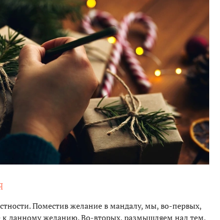
Я
тности. Поместив желание в мандалу, мы, во-первых,
 к данному желанию. Во-вторых, размышляем над тем,