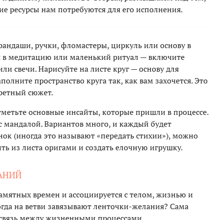
кие ресурсы нам потребуются для его исполнения.
рандаши, ручки, фломастеры, циркуль или основу в
ся в медитацию или маленький ритуал — включите
ли свечи. Нарисуйте на листе круг — основу для
полните пространство круга так, как вам захочется. Это
ретный сюжет.
тметьте основные инсайты, которые пришли в процессе.
 с мандалой. Вариантов много, и каждый будет
нок (иногда это называют «передать стихии»), можно
ть из листа оригами и создать елочную игрушку.
ЛАНИЙ
амятных времен и ассоциируется с телом, жизнью и
огда на ветви завязывают ленточки-желания? Сама
ь связь между жизненными процессами.