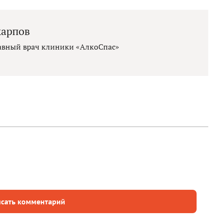
карпов
лавный врач клиники «АлкоСпас»
сать комментарий