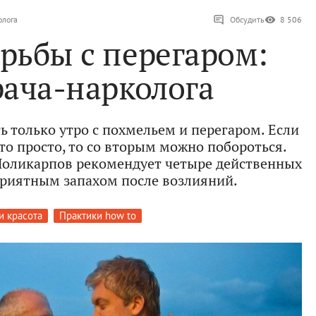
олога
Обсудить
8 506
орьбы с перегаром:
рача-нарколога
 только утро с похмельем и перегаром. Если
-то просто, то со вторым можно побороться.
Поликарпов рекомендует четыре действенных
еприятным запахом после возлияний.
и красота
Практики how to