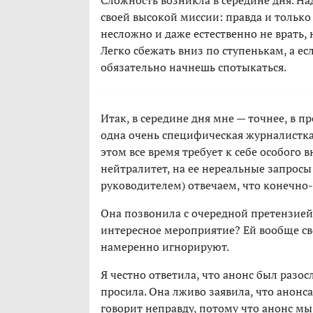
Сложность возникла в середине дня. Над
своей высокой миссии: правда и только
несложно и даже естественно не врать,
Легко сбежать вниз по ступенькам, а ес
обязательно начнешь спотыкаться.
Итак, в середине дня мне — точнее, в п
одна очень специфическая журналистка. 
этом все время требует к себе особого
нейтралитет, на ее нереальные запрос
руководителем) отвечаем, что конечно-к
Она позвонила с очередной претензией:
интересное мероприятие? Ей вообще сво
намеренно игнорируют.
Я честно ответила, что анонс был разо
просила. Она лживо заявила, что анонса
говорит неправду, потому что анонс мы