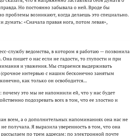
о сказать, что я напряженно заставляла себя думать о
 правда. Но постоянно забывала о ней. Вроде бы
 но проблемы возникают, когда делаешь это специально.
ли думать: «Сначала правая нога, потом левая»,
ресс-службу ведомства, в котором я работаю — позвонила
Она пишет о нас если не гадости, то глупости и при
 внимания и уважения. Мы стараемся выдерживать
ы (срочное интервью с нашим бесконечно занятым
онечно, как только он освободится...
 почему это мы не напомнили ей, что у нас будет
йственно подозревать всех в том, что ее злостно и
слан всем, а о дополнительных напоминаниях она нас не
 не получала. Я выразила уверенность в том, что она
 рассылаем по трем адресам: по электронной почте