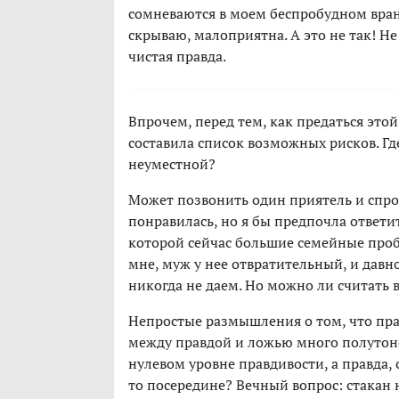
сомневаются в моем беспробудном вранье
скрываю, малоприятна. А это не так! Не
чистая правда.
Впрочем, перед тем, как предаться это
составила список возможных рисков. Где
неуместной?
Может позвонить один приятель и спрос
понравилась, но я бы предпочла ответи
которой сейчас большие семейные проб
мне, муж у нее отвратительный, и давно
никогда не даем. Но можно ли считать
Непростые размышления о том, что пра
между правдой и ложью много полутон
нулевом уровне правдивости, а правда, с
то посередине? Вечный вопрос: стакан