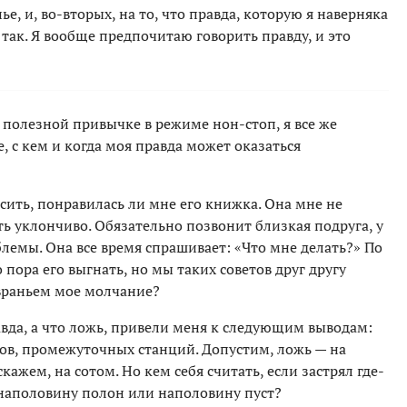
, и, во-вторых, на то, что правда, которую я наверняка
 так. Я вообще предпочитаю говорить правду, и это
й полезной привычке в режиме нон-стоп, я все же
, с кем и когда моя правда может оказаться
ить, понравилась ли мне его книжка. Она мне не
ть уклончиво. Обязательно позвонит близкая подруга, у
лемы. Она все время спрашивает: «Что мне делать?» По
 пора его выгнать, но мы таких советов друг другу
 враньем мое молчание?
вда, а что ложь, привели меня к следующим выводам:
ов, промежуточных станций. Допустим, ложь — на
кажем, на сотом. Но кем себя считать, если застрял где-
 наполовину полон или наполовину пуст?