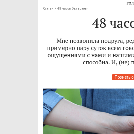
гол
Статьи
/
48 часов без вранья
48 час
Мне позвонила подруга, ред
примерно пару суток всем гов
ощущениями с нами и нашими ч
способна. И, (не) 
Познать с