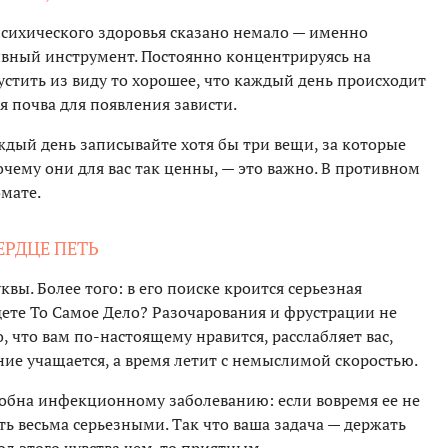
психического здоровья сказано немало — именно
ивный инструмент. Постоянно концентрируясь на
пустить из виду то хорошее, что каждый день происходит
я почва для появления зависти.
аждый день записывайте хотя бы три вещи, за которые
очему они для вас так ценны, — это важно. В противном
омате.
СЕРДЦЕ ПЕТЬ
вы. Более того: в его поиске кроится серьезная
йдете То Самое Дело? Разочарования и фрустрации не
о, что вам по-настоящему нравится, расслабляет вас,
иение учащается, а время летит с немыслимой скоростью.
одобна инфекционному заболеванию: если вовремя ее не
ть весьма серьезными. Так что ваша задача — держать