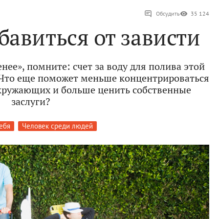
Обсудить
35 124
бавиться от зависти
ленее», помните: счет за воду для полива этой
. Что еще поможет меньше концентрироваться
окружающих и больше ценить собственные
заслуги?
ебя
Человек среди людей