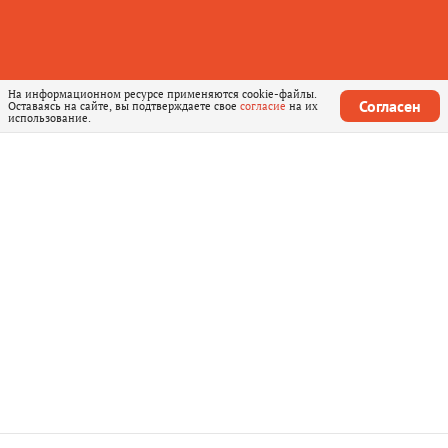
На информационном ресурсе применяются cookie-файлы.
Согласен
Оставаясь на сайте, вы подтверждаете свое
согласие
на их
использование.