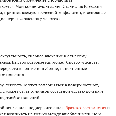
 типов Юнга стремление упорядочить
вается. Мой коллега-юнгианец Станислав Раевский
и, приписываемую греческой мифологии, и основные
е черты характера у человека.
 сексуальность, сильное влечение к близкому
ным. Быстро разгорается, может быстро угаснуть,
перерасти в долгие и глубокие, наполненные
й отношения.
ру, легкость. Может воплощаться в поверхностных,
, а может стать отличной составной частью долгих и
энергией отношений.
койная, теплая, поддерживающая,
братско-сестринская
и
жет возникать не только между влюбленными, но и