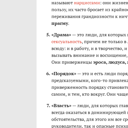
называют
нарциссами
: они жизне
пользу, их часто бросает из крайн
переживания грандиозности к нич
прагму
.
«Драма»
— это люди, для которых 
сексуальность
, причем не только 
всюду: и в работу, и в творчество,
вызывать внимание и восхищение, 
Они приверженцы
эроса, людуса,
«Порядок»
— это и есть люди поря
предсказуемыми, кого-то привлека
приверженность порядку становитс
самим, и тем, кто вокруг. Они ча
«Власть»
— люди, для которых глав
всегда оказаться в доминирующей 
обстоятельства, для этого им все 
руководители, так и опасные псих