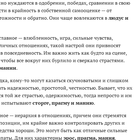
нно нуждаются в одобрении, победах, сравнении в свою
ости в крайность в собственной самооценке — от
тожности и обратно. Они чаще вовлекаются в
людус и
главное — влюбленность, игра, сильные чувства,
в личных отношениях, такой настрой они привносят
 и в повседневность. Им важно жить как будто на сцене,
чтобы все вокруг них бурлило и сверкало страстями.
 мании
.
дка, кому-то могут казаться скучноватыми и слишком
ть надежностью, простотой, честностью. Бывает, что их
я той же страстью, одержимостью, тогда непросто и им
ще испытывают
сторге, прагму и манию
.
ное — иерархия в отношениях, причем они стремятся
позиции, им крайне важно контролировать других и
средства хороши. Это могут быть как отличные сильные
опаты. Для них характерны
эрос, прагма, мания
.