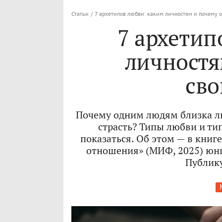
Статьи
/
7 архетипов любви: каким личностям и почему 
7 архетип
личностя
св
Почему одним людям близка лю
страсть? Типы любви и ти
показаться. Об этом — в книг
отношения» (МИФ, 2025) юнг
Публику