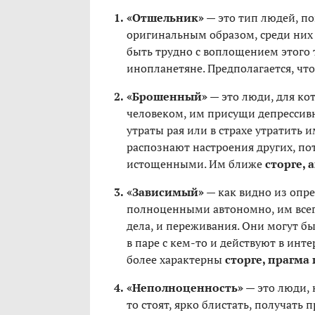
«Отшельник»
— это тип людей, по
оригинальным образом, среди них
быть трудно с воплощением этого т
инопланетяне. Предполагается, чт
«Брошенный»
— это люди, для ко
человеком, им присущи депрессивн
утраты рая или в страхе утратить
распознают настроения других, пот
истощенными. Им ближе
сторге, 
«Зависимый»
— как видно из опр
полноценными автономно, им всегд
дела, и переживания. Они могут б
в паре с кем-то и действуют в инт
более характерны
сторге, прагма
«Неполноценность»
— это люди, 
то стоят, ярко блистать, получать 