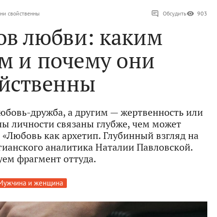
они свойственны
Обсудить
903
ов любви: каким
м и почему они
ойственны
бовь-дружба, а другим — жертвенность или
пы личности связаны глубже, чем может
е «Любовь как архетип. Глубинный взгляд на
ианского аналитика Наталии Павловской.
ем фрагмент оттуда.
Мужчина и женщина