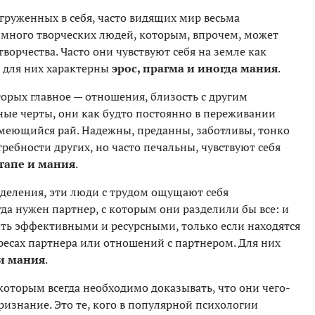
груженных в себя, часто видящих мир весьма
 много творческих людей, которым, впрочем, может
ворчества. Часто они чувствуют себя на земле как
о для них характерны
эрос, прагма и иногда мания
.
торых главное — отношения, близость с другим
ые черты, они как будто постоянно в переживании
 имеющийся рай. Надежны, преданны, заботливы, тонко
ребности других, но часто печальны, чувствуют себя
агапе и мания
.
еделения, эти люди с трудом ощущают себя
а нужен партнер, с которым они разделили бы все: и
ыть эффективными и ресурсными, только если находятся
ересах партнера или отношений с партнером. Для них
 и мания
.
которым всегда необходимо доказывать, что они чего-
признание. Это те, кого в популярной психологии