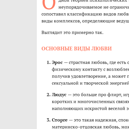
О
дной теорией психологических
неупорядочиваемое не ограничи
сопоставил классификацию видов любв
виды комплексов, определяющие ведущи
Выглядит это примерно так.
ОСНОВНЫЕ ВИДЫ ЛЮБВИ
Эрос
— страстная любовь, где есть
физическому контакту с возлюблен
получив удовлетворение, а может 
сексуальной и творческой энергие
Людус
— это больше про флирт, иг
коротких и многочисленных связях
наполняющих искристой веселой 
Сторге
— это такая надежная, спо
материнско-отцовская любовь, мо