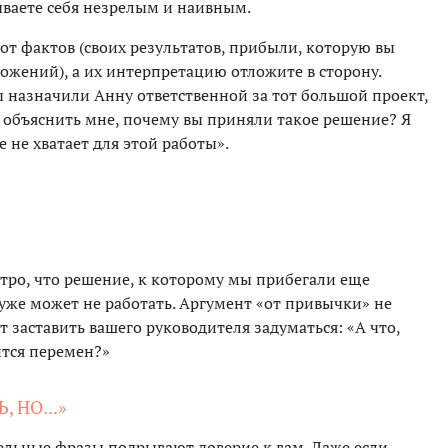
ываете себя незрелым и наивным.
от фактов (своих результатов, прибыли, которую вы
жений), а их интерпретацию отложите в сторону.
ы назначили Анну ответственной за тот большой проект,
ы объяснить мне, почему вы приняли такое решение? Я
не не хватает для этой работы».
тро, что решение, к которому мы прибегали еще
 уже может не работать. Аргумент «от привычки» не
 заставить вашего руководителя задуматься: «А что,
ится перемен?»
 НО...»
ьные фразы подрывают доверие к вам. Даже если