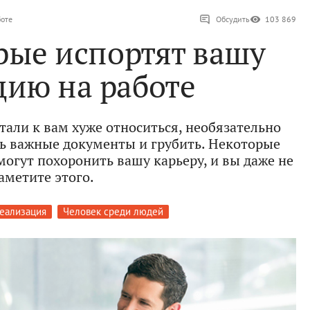
боте
Обсудить
103 869
орые испортят вашу
цию на работе
тали к вам хуже относиться, необязательно
ть важные документы и грубить. Некоторые
огут похоронить вашу карьеру, и вы даже не
аметите этого.
еализация
Человек среди людей