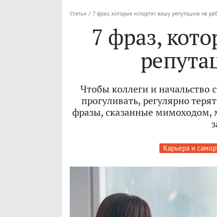
Статьи
/
7 фраз, которые испортят вашу репутацию на ра
7 фраз, кот
репута
Чтобы коллеги и начальство с
прогуливать, регулярно теря
фразы, сказанные мимоходом, м
з
Карьера и самор