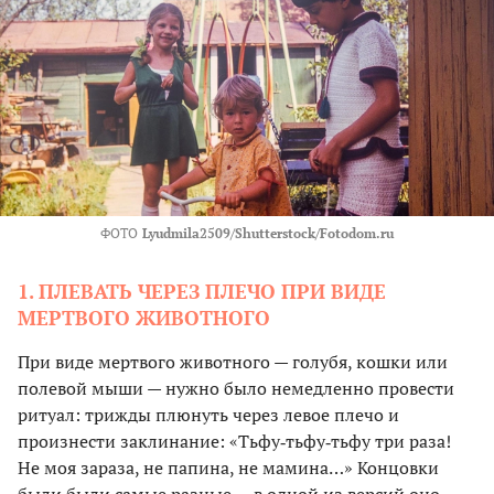
ФОТО
Lyudmila2509/Shutterstock/Fotodom.ru
1. ПЛЕВАТЬ ЧЕРЕЗ ПЛЕЧО ПРИ ВИДЕ
МЕРТВОГО ЖИВОТНОГО
При виде мертвого животного — голубя, кошки или
полевой мыши — нужно было немедленно провести
ритуал: трижды плюнуть через левое плечо и
произнести заклинание: «Тьфу‑тьфу‑тьфу три раза!
Не моя зараза, не папина, не мамина…» Концовки