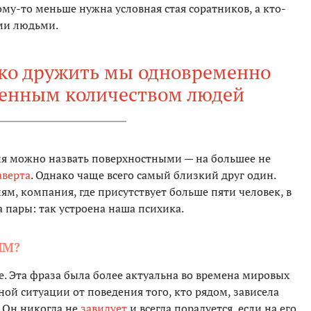
му-то меньше нужна условная стая соратников, а кто-
ми людьми.
пко дружить мы одновременно
ченным количеством людей
ия можно назвать поверхностными — на большее не
аверта
. Однако чаще всего самый близкий друг один.
м, компания, где присутствует больше пяти человек, в
 пары: так устроена наша психика.
ЯМ?
де. Эта фраза была более актуальна во времена мировых
ной ситуации от поведения того, кто рядом, зависела
. Он никогда не
завидует
и всегда порадуется, если на его