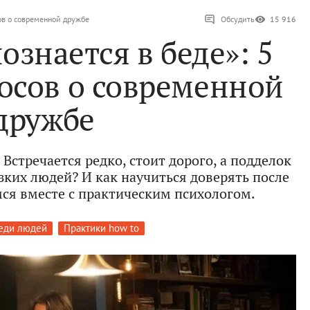
сов о современной дружбе
Обсудить
15 916
ознается в беде»: 5
осов о современной
дружбе
 Встречается редко, стоит дорого, а подделок
зких людей? И как научиться доверять после
мся вместе с практическим психологом.
еди людей
Практики how to