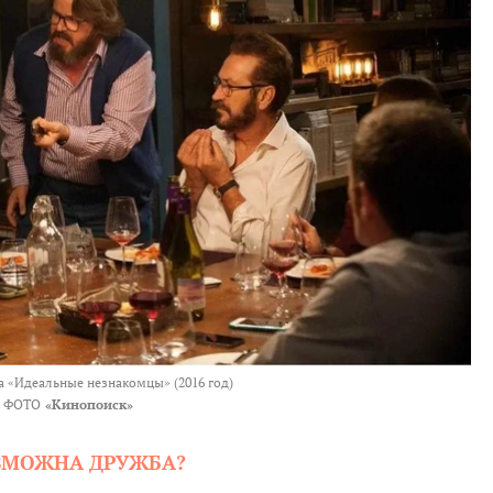
 «Идеальные незнакомцы» (2016 год)
ФОТО
«Кинопоиск»
ЗМОЖНА ДРУЖБА?