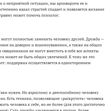
м о неприятной ситуации, мы архивируем ее и
тепенно накал страстей спадает и появляется желание
 травму может помочь психолог.
 могут полностью заменить человеку друзей. Дружба —
анное на доверии и взаимоуважении, а также на общих
 священником не могут вместить в себе все аспекты
га может не быть общих увлечений. К тому же это
рот: поддержка осуществляется в одностороннем
аки нужен. Но взрослому и дееспособному человеку
но. Есть техники, позволяющие «раскрутить» человека
ить человека к себе, но не более (для этого достаточно
ров). Суть дружбы заключается в другом, более