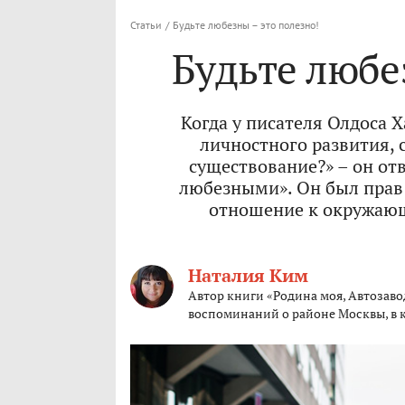
Статьи
/
Будьте любезны – это полезно!
Будьте любе
Когда у писателя Олдоса 
личностного развития, 
существование?» – он от
любезными». Он был прав:
отношение к окружаю
Наталия Ким
Автор книги «Родина моя, Автозаво
воспоминаний о районе Москвы, в к