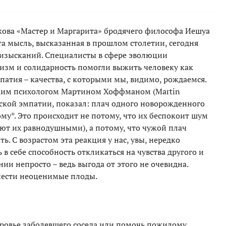
кова «Мастер и Маргарита» бродячего философа Иешуа
Эта мысль, высказанная в прошлом столетии, сегодня
 изысканий. Специалисты в сфере эволюции
изм и солидарность помогли выжить человеку как
патия – качества, с которыми мы, видимо, рождаемся.
ким психологом Мартином Хоффманом (Martin
тской эмпатии, показал: плач одного новорожденного
ому*. Это происходит не потому, что их беспокоит шум
яют их равнодушными), а потому, что чужой плач
ь. С возрастом эта реакция у нас, увы, нередко
 в себе способность откликаться на чувства другого и
ии непросто – ведь выгода от этого не очевидна.
нести неоценимые плоды.
оровье заболевшего соседа или помочь пожилому