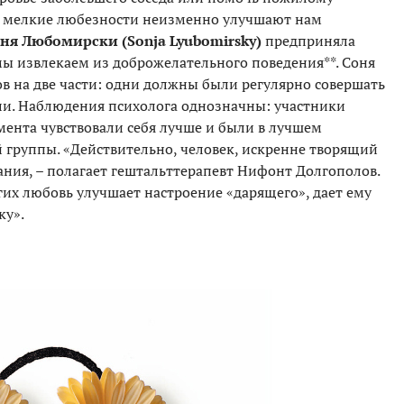
ые мелкие любезности неизменно улучшают нам
ня Любомирски (Sonja Lyubomirsky)
предприняла
мы извлекаем из доброжелательного поведения**. Соня
в на две части: одни должны были регулярно совершать
али. Наблюдения психолога однозначны: участники
мента чувствовали себя лучше и были в лучшем
 группы. «Действительно, человек, искренне творящий
ания, – полагает гештальттерапевт Нифонт Долгополов.
угих любовь улучшает настроение «дарящего», дает ему
ку».