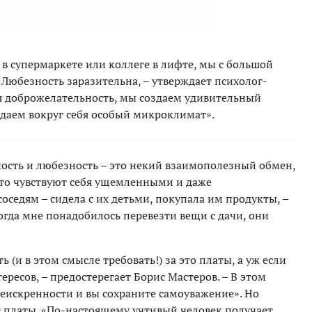
в супермаркете или коллеге в лифте, мы с большой
«Любезность заразительна, – утверждает психолог-
яя доброжелательность, мы создаем удивительный
оздаем вокруг себя особый микроклимат».
ость и любезность – это некий взаимополезный обмен,
асто чувствуют себя ущемленными и даже
оседям – сидела с их детьми, покупала им продукты, –
когда мне понадобилось перевезти вещи с дачи, они
 (и в этом смысле требовать!) за это платы, а уж если
ересов, – предостерегает Борис Мастеров. – В этом
неискренности и вы сохраните самоуважение». Но
 платы. «По-настоящему учтивый человек получает