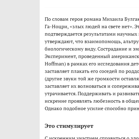
По словам героя романа Михаила Булга
Га-Ноцри, «злых людей на свете нет». 
подтверждается результатами научных
утверждают, что взаимопомощь, альтру
биологическому виду. Сострадание и эм
Эксперимент, проведенный американс
Hoffman) в рамках его исследования де
заставляет плакать его соседей по родд
(другие звуки той же громкости оставл
заставляет их волноваться и сопереживат
утрачивается. Поддерживать и развивать
искренне проявлять любезность в общен
Однако подобное усилие способно при
Это стимулирует
С искренним участием справиться о зд