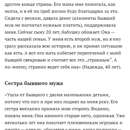
другом конце страны. Его мама мне помогала, как
могла, и я ей по гроб жизни буду благодарна за это.
Сидела с внуком, давала денег (алименты бывший
муж не посчитал нужным платить), поддерживала
меня. Сейчас сыну 20 лет, бабушку обожает. Она —
часть нашей семьи. У меня есть второй муж, но я ему
сразу рассказала всю историю, и он принял ситуацию
как есть. А вот его мать избегает пересечений с моей
бывшей свекровью и считает все это „странным“. А
по-моему, странно ведет себя она» (Надежда, 40 лет).
Сестра бывшего мужа
«Ушла от бывшего с двумя маленькими детьми,
потому что пил и при них поднял на меня руку. Его
сестра внезапно приняла мою сторону. Видимо,
поняла меня. Она намного старше него, одинокая. Уже
несколько лет она покупает племянникам игрушки и
иногда — одежду, общается с ними, когда подросли —