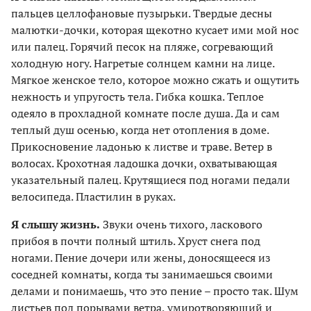
пальцев целлофановые пузырьки. Твердые десны
малютки-дочки, которая щекотно кусает ими мой нос
или палец. Горячий песок на пляже, согревающий
холодную ногу. Нагретые солнцем камни на лице.
Мягкое женское тело, которое можно сжать и ощутить
нежность и упругость тела. Гибка кошка. Теплое
одеяло в прохладной комнате после душа. Да и сам
теплый душ осенью, когда нет отопления в доме.
Прикосновение ладонью к листве и траве. Ветер в
волосах. Крохотная ладошка дочки, охватывающая
указательный палец. Крутящиеся под ногами педали
велосипеда. Пластилин в руках.
Я слышу жизнь.
Звуки очень тихого, ласкового
прибоя в почти полный штиль. Хруст снега под
ногами. Пение дочери или жены, доносящееся из
соседней комнаты, когда ты занимаешься своими
делами и понимаешь, что это пение – просто так. Шум
листьев под порывами ветра, умиротворяющий и