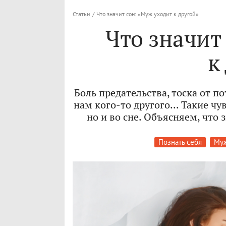
Статьи
/
Что значит сон: «Муж уходит к другой»
Что значит
к
Боль предательства, тоска от 
нам кого-то другого... Такие ч
но и во сне. Объясняем, что 
Познать себя
Муж