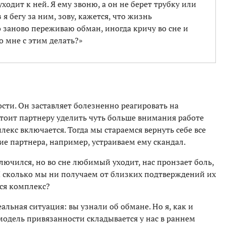
уходит к ней. Я ему звоню, а он не берет трубку или
 я бегу за ним, зову, кажется, что жизнь
о заново переживаю обман, иногда кричу во сне и
о мне с этим делать?»
сти. Он заставляет болезненно реагировать на
 Стоит партнеру уделить чуть больше внимания работе
екс включается. Тогда мы стараемся вернуть себе все
е партнера, например, устраиваем ему скандал.
лючился, но во сне любимый уходит, нас пронзает боль,
И сколько мы ни получаем от близких подтверждений их
тся комплекс?
альная ситуация: вы узнали об обмане. Но я, как и
модель привязанности складывается у нас в раннем