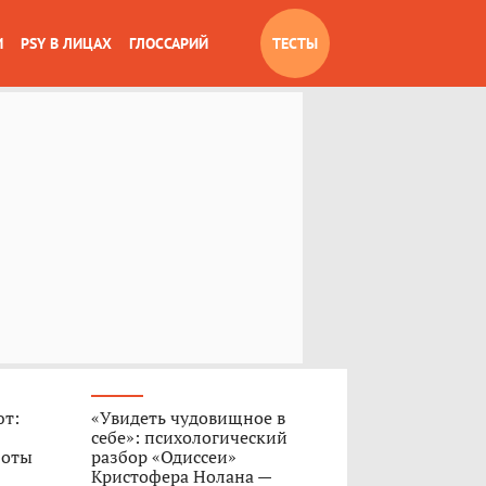
И
PSY В ЛИЦАХ
ГЛОССАРИЙ
ТЕСТЫ
ют:
«Увидеть чудовищное в
себе»: психологический
боты
разбор «Одиссеи»
Кристофера Нолана —