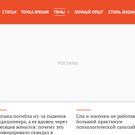
СТАТЬИ
ТОЧКА ЗРЕНИЯ
ТЕМЫ
ЛИЧНЫЙ ОПЫТ
СТИЛЬ ЖИЗН
ушка погибла из-за падения
Спа и масочки не работа
диционера, а ее вдовец через
большой практикум
есяцев женился: почему это
психологической самоза
овоцировало скандал в