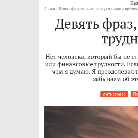
Каз
Статьи
/
Девять фраз, которые помогут в трудные времен
Девять фраз,
труд
Нет человека, который бы не с
или финансовые трудности. Если
чем я думаю. Я преодолевал т
забываем об это
Антистресс
По