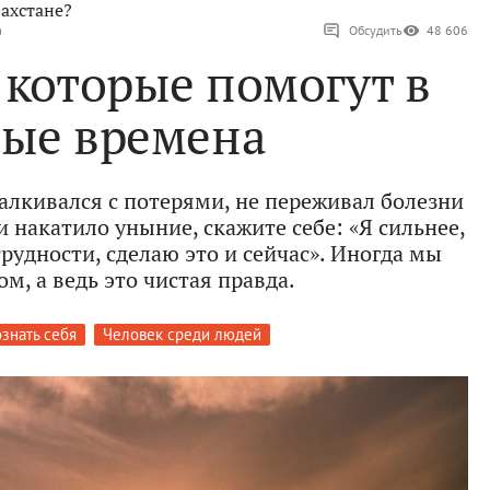
ахстане?
а
Обсудить
48 606
 которые помогут в
ные времена
талкивался с потерями, не переживал болезни
 накатило уныние, скажите себе: «Я сильнее,
рудности, сделаю это и сейчас». Иногда мы
м, а ведь это чистая правда.
знать себя
Человек среди людей