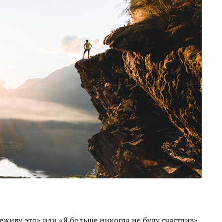
еживу это» или «Я больше никогда не буду счастлив».