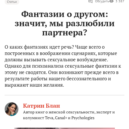
Обсудить
3 387
Статьи
Фантазии о другом:
значит, мы разлюбили
партнера?
О каких фантазиях идет речь? Чаще всего о
построенных в воображении сценариях, которые
должны вызывать сексуальное возбуждение.
Однако для психоанализа сексуальные фантазии к
этому не сводятся. Они возникают прежде всего в
результате работы нашего бессознательного и
выражают наши желания.
Катрин Блан
Автор книг о женской сексуальности, эксперт и
колумнист Teva, Canal+ и Psychologies