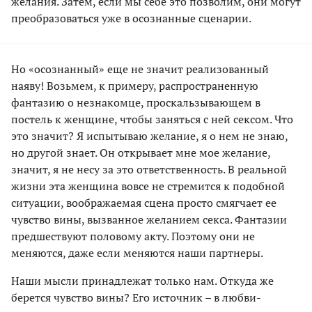
желания. Затем, если мы себе это позволим, они могут
преобразоваться уже в осознанные сценарии.
Но «осознанный» еще не значит реализованный
наяву! Возьмем, к примеру, распространенную
фантазию о незнакомце, проскальзывающем в
постель к женщине, чтобы заняться с ней сексом. Что
это значит? Я испытываю желание, я о нем не знаю,
но другой знает. Он открывает мне мое желание,
значит, я не несу за это ответственность. В реальной
жизни эта женщина вовсе не стремится к подобной
ситуации, воображаемая сцена просто смягчает ее
чувство вины, вызванное желанием секса. Фантазии
предшествуют половому акту. Поэтому они не
меняются, даже если меняются наши партнеры.
Наши мысли принадлежат только нам. Откуда же
берется чувство вины? Его источник – в любви-