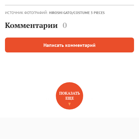
ИСТОЧНИК ФОТОГРАФИЙ:
HIROSHI GATO/COSTUME 3 PIECES
Комментарии
0
Написать комментарий
ПОКАЗАТЬ
ЕЩЕ
НОВОЕ НА САЙТЕ