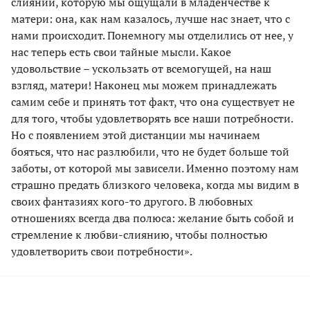
слиянии, которую мы ощущали в младенчестве к
матери: она, как нам казалось, лучше нас знает, что с
нами происходит. Понемногу мы отделились от нее, у
нас теперь есть свои тайные мысли. Какое
удовольствие – ускользать от всемогущей, на наш
взгляд, матери! Наконец мы можем принадлежать
самим себе и принять тот факт, что она существует не
для того, чтобы удовлетворять все наши потребности.
Но с появлением этой дистанции мы начинаем
бояться, что нас разлюбили, что не будет больше той
заботы, от которой мы зависели. Именно поэтому нам
страшно предать близкого человека, когда мы видим в
своих фантазиях кого-то другого. В любовных
отношениях всегда два полюса: желание быть собой и
стремление к любви-слиянию, чтобы полностью
удовлетворить свои потребности».