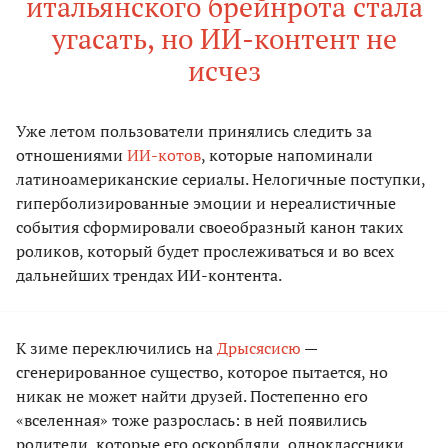
итальянского брейнрота стала
угасать, но ИИ-контент не
исчез
Уже летом пользователи принялись следить за
отношениями
ИИ-котов
, которые напоминали
латиноамериканские сериалы. Нелогичные поступки,
гиперболизированные эмоции и нереалистичные
события сформировали своеобразный канон таких
роликов, который будет прослеживаться и во всех
дальнейших трендах ИИ-контента.
К зиме переключились на
Дрысясисю
—
сгенерированное существо, которое пытается, но
никак не может найти друзей. Постепенно его
«вселенная» тоже разрослась: в ней появились
родители, которые его оскорбляли, одноклассники,