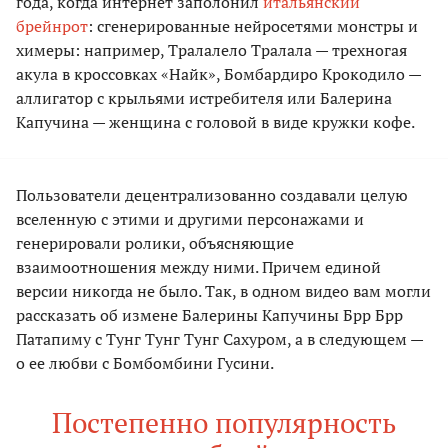
года, когда интернет заполонил
итальянский
брейнрот
: сгенерированные нейросетями монстры и
химеры: например, Тралалело Тралала — трехногая
акула в кроссовках «Найк», Бомбардиро Крокодило —
аллигатор с крыльями истребителя или Балерина
Капучина — женщина с головой в виде кружки кофе.
Пользователи децентрализованно создавали целую
вселенную с этими и другими персонажами и
генерировали ролики, объясняющие
взаимоотношения между ними. Причем единой
версии никогда не было. Так, в одном видео вам могли
рассказать об измене Балерины Капучины Брр Брр
Патапиму с Тунг Тунг Тунг Сахуром, а в следующем —
о ее любви с Бомбомбини Гусини.
Постепенно популярность