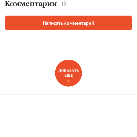
Комментарии
0
Написать комментарий
ПОКАЗАТЬ
ЕЩЕ
НОВОЕ НА САЙТЕ