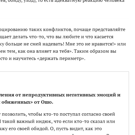
ев, обиду, уход), то есть адекватную реакцию человека
овоцированию таких конфликтов, почаще представляйте
щает делать что-то, что вы любите и что касается
ку больше не смей надевать! Мне это не нравится!» или
ен тем, как она влияет на тебя». Таким образом вы
есто и научитесь «держать периметр».
вления от непродуктивных негативных эмоций и
я обиженных» от Ошо.
 позволить, чтобы кто-то поступал согласно своей
Я такой важный индюк, что если кто-то сказал или
ажу его своей обидой. О, пусть видит, как это