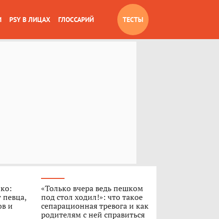
И
PSY В ЛИЦАХ
ГЛОССАРИЙ
ТЕСТЫ
ко:
«Только вчера ведь пешком
 певца,
под стол ходил!»: что такое
ов и
сепарационная тревога и как
родителям с ней справиться