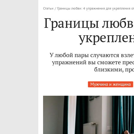
Статьи
/
Границы любви: 4 упражнения для укрепления 
Границы любв
укрепле
У любой пары случаются взле
упражнений вы сможете прео
близкими, пр
Мужчина и женщина