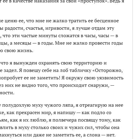
 ее в качестве наказания за свой «проступок». Ведь я
не ценю ее, что мне не жалко тратить ее бесценное
ы радости, счастья, игривости, я лучше отдам эту
, что эти частые минуты сложатся в часы, часы — в
яцы, а месяцы — в годы. Мне не жалко провести годы
ню свою жизнь.
, что я вынужден охранять свою территорию и
е задел. Я повешу себе на лоб табличку «Осторожно,
 попробует ее не заметить! Я окружу свою уязвимость
ез них не видно того, что происходит снаружи, —
ности.
у полудохлую муху чужого ляпа, я отреагирую на нее
ке, как прекрасен мир, я напишу — как подло со
ям, как я их люблю, я полвечера посвящу тому, как
влить в муху столько своих и чужих сил, чтобы она
ахнуться или даже не заметить ее, а слона — нет.