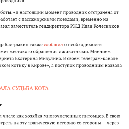
проводника.
боты. «В настоящий момент проводник отстранена от
работает с пассажирскими поездами, временно на
казал заместитель гендиректора РЖД Иван Колесников
др Бастрыкин также
сообщил
о необходимости
едмет жестокого обращения с животными. Мнением
ернета Екатерина Мизулина. В своем телеграм-канале
ком котику в Кирове», а поступок проводницы назвала
АЛА СУДЬБА КОТА
вт
м числе как хозяйка многочисленных питомцев. В свою
отреть на эту трагическую историю со стороны — через