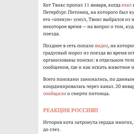
Кот Твикс пропал 11 января, когда
ехал
в
Петербург. Питомец, на которого был к
его «опекун» уснул, Твикс выбрался из 
некоторое время — на вопрос о том, куд
поезда.
Позднее в сеть попало
видео
, на котор
градусный мороз из поезда во время ос
организованы поиски: в отдельном тел
сообщения, где и как искать животное 
Всего поисками занимались, по данным 
координировалась через канал. 20 январ
сообщили
о смерти питомца.
РЕАКЦИЯ РОССИЯН
История кота затронула сердца многих,
до слез.