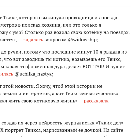
т Твикс, которого выкинула проводница из поезда,
метров в поисках хозяина, или это только я
ожу с ума? Столько раз возила свою котейку на поездах,
мается», —
задалась
вопросом @widowship;
до ручки, потому что последние минут 10 я рыдала из-
а, что вот заводишь ты котика, называешь его Твикс,
м какая-то форменная дура делает ВОТ ТАК! И рушит
илась
@uchilka_nastya;
этой новости. Я хочу, чтоб этой истории не
а земли и интернетов, а кот Твикс сейчас счастливо
лжал жить свою котиковую жизнь» —
рассказала
создав их через нейросеть, журналистка «Таких дел»
/X портрет Твикса, нарисованный ее дочкой. На сайте