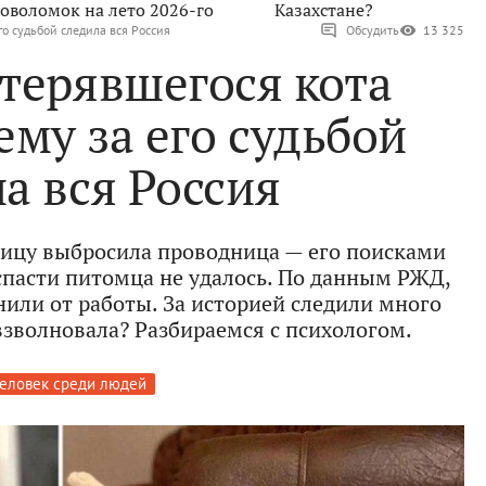
оволомок на лето 2026-го
Казахстане?
го судьбой следила вся Россия
Обсудить
13 325
терявшегося кота
ему за его судьбой
а вся Россия
улицу выбросила проводница — его поисками
спасти питомца не удалось. По данным РЖД,
или от работы. За историей следили много
взволновала? Разбираемся с психологом.
еловек среди людей