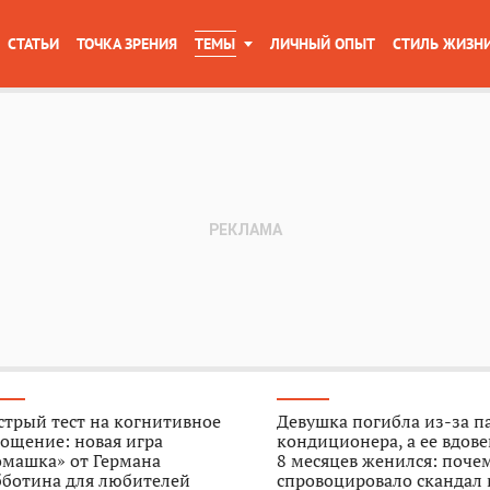
СТАТЬИ
ТОЧКА ЗРЕНИЯ
ТЕМЫ
ЛИЧНЫЙ ОПЫТ
СТИЛЬ ЖИЗН
трый тест на когнитивное
Девушка погибла из-за п
ощение: новая игра
кондиционера, а ее вдове
омашка» от Германа
8 месяцев женился: поче
бботина для любителей
спровоцировало скандал 