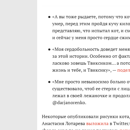
«А вы тоже рыдаете, потому что ко
умер, перед этим пройдя кучу кило
представляю, что испытал кот, и сх
и сейчас у меня просто сердце сжи
«Моя сердобольность доведет меня 
за этой истории. Особенно от факт
ласково зовешь Твиксиком… а пото
жизнь и тебе, и Твиксику», —
подел
«Мне просто невыносимо больно от 
существовало, чтоб ее стерли с лиц
лежал в своей лежаночке и продо
@darjanorenko.
Некоторые опубликовали рисунки кота, 
Анастасия Лотарева
выложила
в Twitter