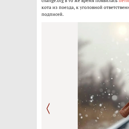
change.org в то же время появилась
пет
кота из поезда, к уголовной ответствен
подписей.