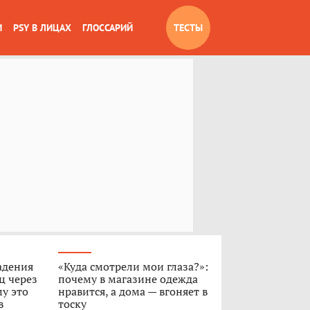
И
PSY В ЛИЦАХ
ГЛОССАРИЙ
ТЕСТЫ
адения
«Куда смотрели мои глаза?»:
ц через
почему в магазине одежда
му это
нравится, а дома — вгоняет в
в
тоску