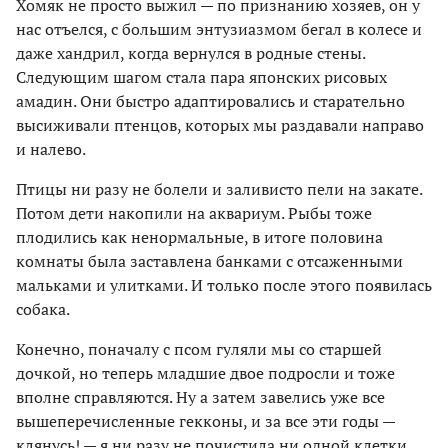
Хомяк не просто выжил — по признанию хозяев, он у
нас отъелся, с большим энтузиазмом бегал в колесе и
даже хандрил, когда вернулся в родные стены.
Следующим шагом стала пара японских рисовых
амадин. Они быстро адаптировались и старательно
высиживали птенцов, которых мы раздавали направо
и налево.
Птицы ни разу не болели и заливисто пели на закате.
Потом дети накопили на аквариум. Рыбы тоже
плодились как ненормальные, в итоге половина
комнаты была заставлена банками с отсаженными
мальками и улитками. И только после этого появилась
собака.
Конечно, поначалу с псом гуляли мы со старшей
дочкой, но теперь младшие двое подросли и тоже
вполне справляются. Ну а затем завелись уже все
вышеперечисленные гекконы, и за все эти годы —
клянусь! — я ни разу не почистила ни одной клетки,