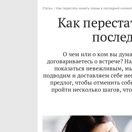
Статьи
/
Как перестать менять планы в последний момент
Как переста
после
О чем или о ком вы дум
договариваетесь о встрече? На
показаться невежливым, мы 
подводим и доставляем себе не
предлог, чтобы отменить со
пройти несколько шагов, чт