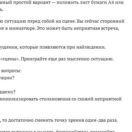
Самый простой вариант — положить лист бумаги А4 или
ь.
 ситуацию перед собой на сцене. Вы сейчас сторонний
ие в миниатюре. Это может быть неприятная встреча,
щущения, которые появляются при наблюдении.
т «сцены». Проиграйте еще раз мысленно ситуацию.
 вопросы:
туации?
едшему?
бы минимизировать столкновения со схожей неприятной
 то достаточно сменить точку зрения один-два раза.
яется путаница в мыслях, беспокойство), поменяйте