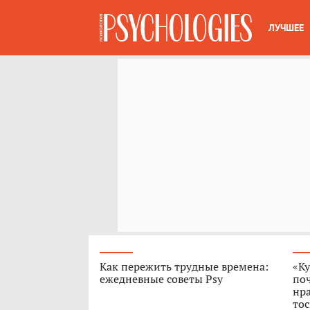
ЛУЧШЕЕ
Как пережить трудные времена:
«Ку
ежедневные советы Psy
поч
нра
тос