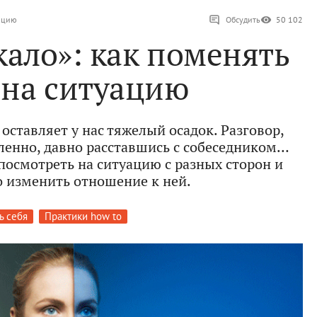
уацию
Обсудить
50 102
кало»: как поменять
 на ситуацию
оставляет у нас тяжелый осадок. Разговор,
енно, давно расставшись с собеседником…
посмотреть на ситуацию с разных сторон и
 изменить отношение к ней.
ь себя
Практики how to