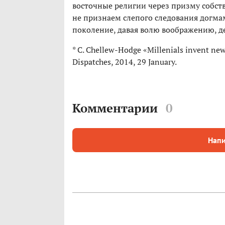
восточные религии через призму собст
не признаем слепого следования догмам
поколение, давая волю воображению, д
* C. Chellew-Hodge «Millenials invent new 
Dispatches, 2014, 29 January.
Комментарии
0
Напи