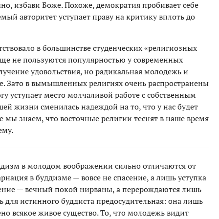
чно, избави Боже. Похоже, демократия пробивает себе
емый авторитет уступает праву на критику вплоть до
сутствовало в большинстве студенческих «религиозных
бще не пользуются популярностью у современных
лучение удовольствия, но радикальная молодежь и
ие. Зато в вымышленных религиях очень распространены
гу уступает место молчаливой работе с собственным
шей жизни сменилась надеждой на то, что у нас будет
се мы знаем, что восточные религии теснят в наше время
ему.
уддизм в молодом воображении сильно отличаются от
рнация в буддизме — вовсе не спасение, а лишь уступка
сение — вечный покой нирваны, а перерождаются лишь
щь для истинного буддиста предосудительная: она лишь
но всякое живое существо. То, что молодежь видит