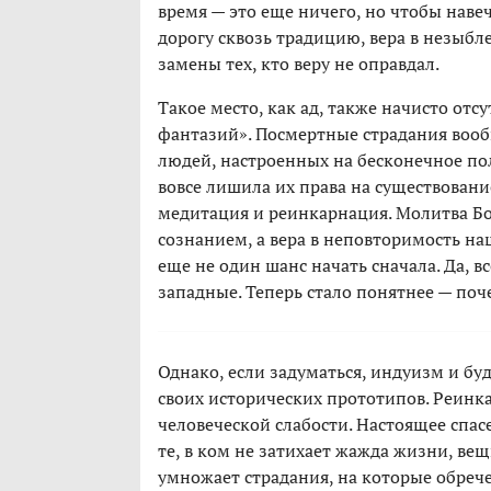
время — это еще ничего, но чтобы наве
дорогу сквозь традицию, вера в незыбл
замены тех, кто веру не оправдал.
Такое место, как ад, также начисто от
фантазий». Посмертные страдания воо
людей, настроенных на бесконечное по
вовсе лишила их права на существован
медитация и реинкарнация. Молитва Бо
сознанием, а вера в неповторимость на
еще не один шанс начать сначала. Да, в
западные. Теперь стало понятнее — поч
Однако, если задуматься, индуизм и б
своих исторических прототипов. Реинка
человеческой слабости. Настоящее спа
те, в ком не затихает жажда жизни, ве
умножает страдания, на которые обрече