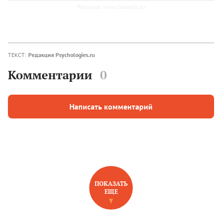
Реклама. www.lamoda.ru
ТЕКСТ:
Редакция Psychologies.ru
Комментарии
0
Написать комментарий
ПОКАЗАТЬ
ЕЩЕ
НОВОЕ НА САЙТЕ