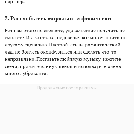
партнера.
3. Расслабьтесь морально и физически
Если вы этого не сделаете, удовольствие получить не
сможете. Из-за страха, недоверия все может пойти по
другому сценарию. Настройтесь на романтический
лад, не бойтесь оконфузиться или сделать что-то
неправильно. Поставьте любимую музыку, зажгите
свечи, примите ванну с пеной и используйте очень
много лубриканта.