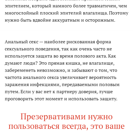
эпителием, который намного более травматичен, чем
многослойный плоский эпителий влагалища. Поэтому
нужно быть вдвойне аккуратным и осторожным.
Анальный секс — наиболее рискованная форма
сексуального поведения, так как очень часто не
используется защита во время полового акта. Как
думают люди? Это прямая кишка, не влагалище,
забеременеть невозможно, и забывают о том, что
частота анального секса увеличивает вероятность
заражения инфекциями, передаваемыми половым
путем. Если у вас нет к партнеру доверия, лучше
проговорить этот момент и использовать защиту.
Презервативами нужно
пользоваться всегда, это ваше