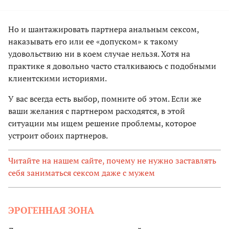
Но и шантажировать партнера анальным сексом,
наказывать его или ее «допуском» к такому
удовольствию ни в коем случае нельзя. Хотя на
практике я довольно часто сталкиваюсь с подобными
клиентскими историями.
У вас всегда есть выбор, помните об этом. Если же
ваши желания с партнером расходятся, в этой
ситуации мы ищем решение проблемы, которое
устроит обоих партнеров.
Читайте на нашем сайте, почему не нужно заставлять
себя заниматься сексом даже с мужем
ЭРОГЕННАЯ ЗОНА