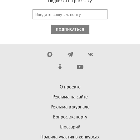
Подписка на рассылку
ПОДПИСАТЬСЯ
О проекте
Реклама на сайте
Реклама в журнале
Вопрос эксперту
Глоссарий
Правила участия в конкурсах