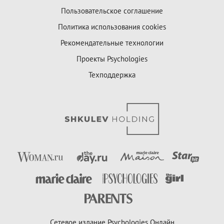
Пользовательское соглашение
Политика использования cookies
Рекомендательные технологии
Проекты Psychologies
Техподдержка
Сетевое издание Psychologies Онлайн