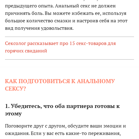
предыдущего опыта. Анальный секс не должен
причинять боль. Вы можете избежать ее, используя
большое количество смазки и настроив себя на этот
вид получения удовольствия.
Сексолог рассказывает про 15 секс-товаров для
горячих свиданий
КАК ПОДГОТОВИТЬСЯ К АНАЛЬНОМУ
СЕКСУ?
1. Убедитесь, что оба партнера готовы к
этому
Поговорите друг с другом, обсудите ваши эмоции и
ожидания. Если у вас есть какие-то переживания,