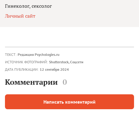
Гинеколог, сексолог
Личный сайт
ТЕКСТ:
Редакция Psychologies.ru
ИСТОЧНИК ФОТОГРАФИЙ:
Shutterstock, Соцсети
ДАТА ПУБЛИКАЦИИ:
12 сентября 2024
Комментарии
0
Написать комментарий