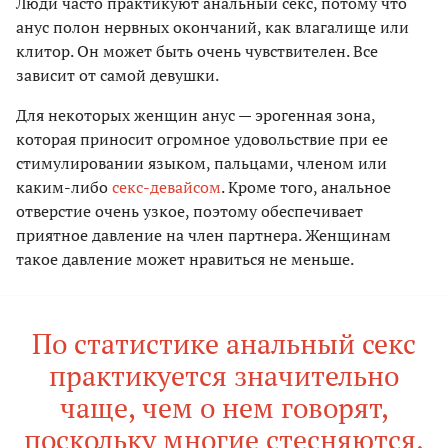
Люди часто практикуют анальный секс, потому что
анус полон нервных окончаний, как влагалище или
клитор. Он может быть очень чувствителен. Все
зависит от самой девушки.
Для некоторых женщин анус — эрогенная зона,
которая приносит огромное удовольствие при ее
стимулировании языком, пальцами, членом или
каким-либо
секс-девайсом
. Кроме того, анальное
отверстие очень узкое, поэтому обеспечивает
приятное давление на член партнера. Женщинам
такое давление может нравиться не меньше.
По статистике анальный секс
практикуется значительно
чаще, чем о нем говорят,
поскольку многие стесняются,