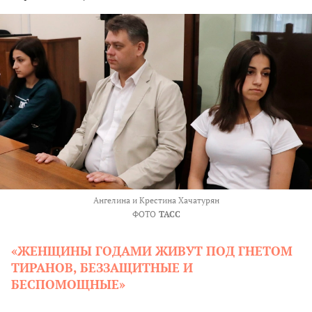
Ангелина и Крестина Хачатурян
ФОТО
ТАСС
«ЖЕНЩИНЫ ГОДАМИ ЖИВУТ ПОД ГНЕТОМ
ТИРАНОВ, БЕЗЗАЩИТНЫЕ И
БЕСПОМОЩНЫЕ»