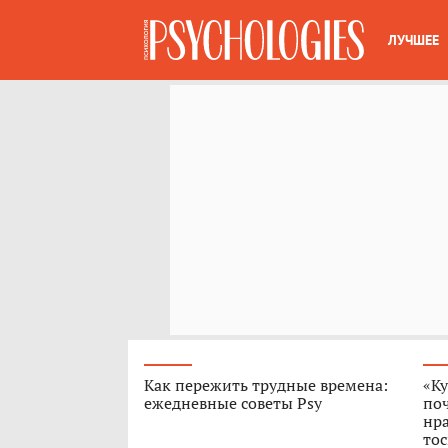
ЛУЧШЕЕ
Как пережить трудные времена:
«Ку
ежедневные советы Psy
поч
нра
тос