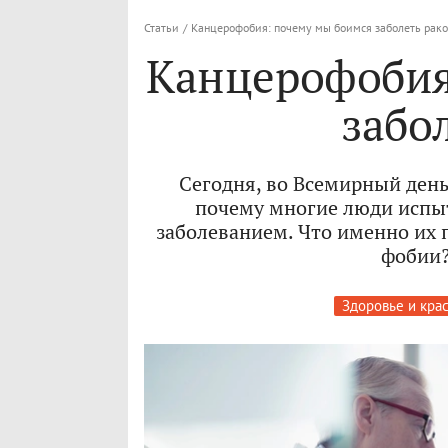
Статьи
/
Канцерофобия: почему мы боимся заболеть рак
Канцерофобия
забо
Cегодня, во Всемирный день
почему многие люди испыт
заболеванием. Что именно их 
фобии?
Здоровье и кра