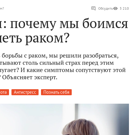
ом?
Обсудить
3 210
: почему мы боимся
леть раком?
 борьбы с раком, мы решили разобраться,
ывают столь сильный страх перед этим
пугает? И какие симптомы сопутствуют этой
 Объясняет эксперт.
сота
Антистресс
Познать себя