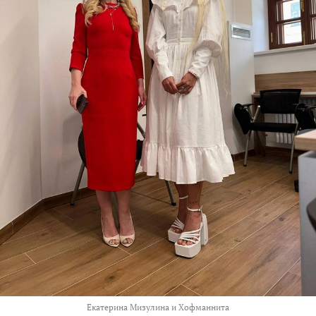
Екатерина Мизулина и Хофманнита