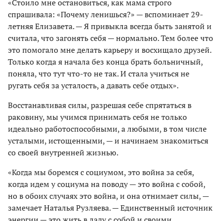
«Стоило мне остановиться, как мама строго
спрашивала: «Почему ленишься?» — вспоминает 29-
летняя Елизавета. — Я привыкла всегда быть занятой и
считала, что загонять себя — нормально. Тем более что
это помогало мне делать карьеру и восхищало друзей.
Только когда я начала без конца брать больничный,
поняла, что тут что-то не так. И стала учиться не
ругать себя за усталость, а давать себе отдых».
Восстанавливая силы, разрешая себе спрятаться в
раковину, мы учимся принимать себя не только
идеально работоспособными, а любыми, в том числе
усталыми, истощенными, — и начинаем знакомиться
со своей внутренней жизнью.
«Когда мы боремся с социумом, это война за себя,
когда идем у социума на поводу — это война с собой,
но в обоих случаях это война, и она отнимает силы, —
замечает Наталья Рузляева. — Единственный источник
энергии — это жить в ладу с собой и своими