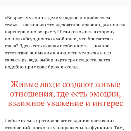
«Возраст мужчины делим надвое и прибавляем
семь» — насколько это адекватное правило для поиска
партнерши по возрасту? Если отложить в сторону
полную абсурдность самой идеи, что бросается в
глаза? Здесь есть важная особенность — полное
отсутствие внимания к личности человека и его
характеру, ведь выбор партнера осуществляется
подобно примерке брюк в ателье.
Живые люди создают живые
отношения, где есть эмоции,
взаимное уважение и интерес
Любые схемы противоречат созданию настоящих
отношений, поскольку направлены на функцию. Там,