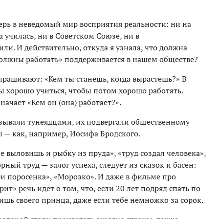
ерь в неведомый мир восприятия реальности: ни на
а училась, ни в Советском Союзе, ни в
ли. И действительно, откуда я узнала, что должна
олжны работать» поддерживается в нашем обществе?
прашивают: «Кем ты станешь, когда вырастешь?» В
ы хорошо учиться, чтобы потом хорошо работать.
начает «Кем он (она) работает?».
азывали тунеядцами, их подвергали общественному
 — как, например, Иосифа Бродского.
е выловишь и рыбку из пруда», «труд создал человека»,
порный труд — залог успеха, следует из сказок и басен:
и поросенка», «Морозко». И даже в фильме про
ит» речь идет о том, что, если 20 лет подряд спать по
тишь своего принца, даже если тебе немножко за сорок.