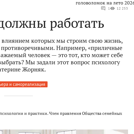
головоломок на лето 202
1
12 253
 должны работать
 влиянием которых мы строим свою жизнь,
а противоречивыми. Например, «приличные
ажаемый человек — это тот, кто может себе
 выбрать? Мы задали этот вопрос психологу
атерине Жорняк.
ьера и самореализация
психологии и практики. Член правления Общества семейных