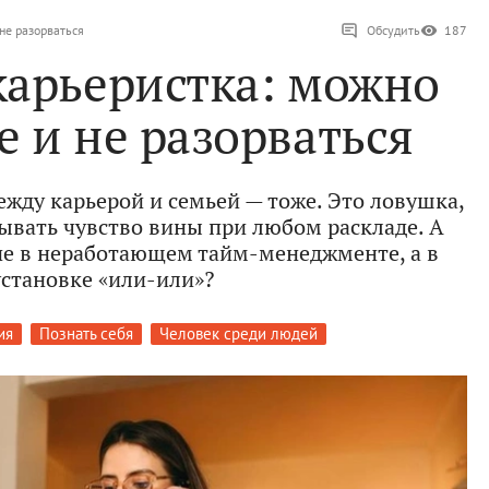
 не разорваться
Обсудить
187
карьеристка: можно
е и не разорваться
ежду карьерой и семьей — тоже. Это ловушка,
тывать чувство вины при любом раскладе. А
, не в неработающем тайм-менеджменте, а в
установке «или-или»?
ия
Познать себя
Человек среди людей