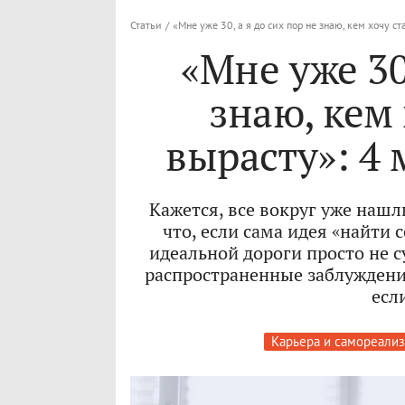
Статьи
/
«Мне уже 30, а я до сих пор не знаю, кем хочу ст
«Мне уже 30
знаю, кем 
вырасту»: 4 
Кажется, все вокруг уже нашли
что, если сама идея «найти 
идеальной дороги просто не 
распространенные заблуждения
есл
Карьера и самореализ