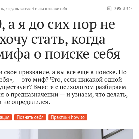
ать, когда вырасту»: 4 мифа о поиске себя
2
8 524
, а я до сих пор не
хочу стать, когда
мифа о поиске себя
 свое призвание, а вы все еще в поиске. Но
себя», — это миф? Что, если никакой одной
существует? Вместе с психологом разбираем
 о предназначении — и узнаем, что делать,
и не определился.
ация
Познать себя
Практики how to