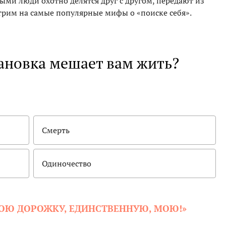
ыми люди охотно делятся друг с другом, передают из
трим на самые популярные мифы о «поиске себя».
тановка мешает вам жить?
Смерть
Одиночество
СВОЮ ДОРОЖКУ, ЕДИНСТВЕННУЮ, МОЮ!»