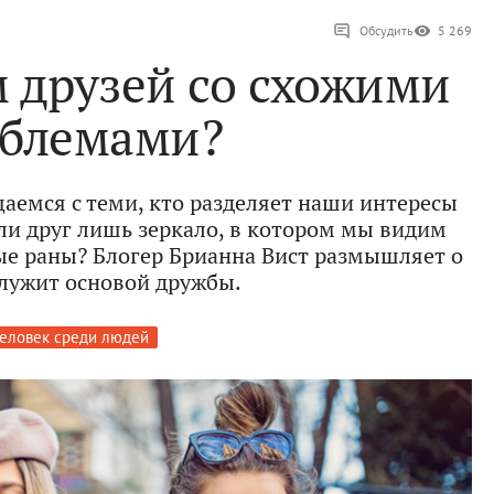
Обсудить
5 269
 друзей со схожими
блемами?
аемся с теми, кто разделяет наши интересы
сли друг лишь зеркало, в котором мы видим
ые раны? Блогер Брианна Вист размышляет о
служит основой дружбы.
еловек среди людей