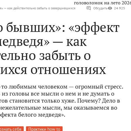
головоломок на лето 202
я» — как действительно забыть о завершившихся
Обсудить
24 925
о бывших»: «эффект
медведя» — как
ельно забыть о
ихся отношениях
да-то любимым человеком — огромный стресс.
из головы все мысли о нем и не думать о
ов становится только хуже. Почему? Дело в
ь нежелательные мысли, мы оказываемся во
ффекта белого медведя».
ознать себя
Практики how to