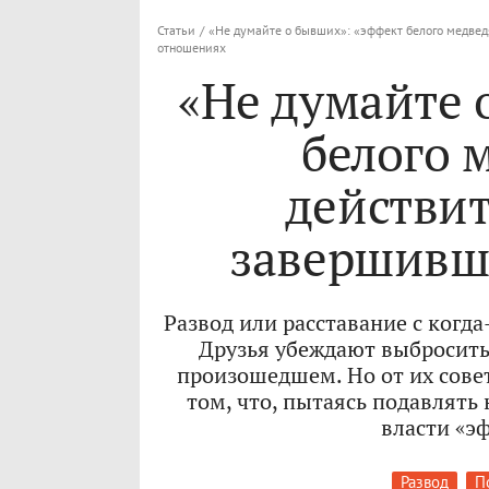
Статьи
/
«Не думайте о бывших»: «эффект белого медвед
отношениях
«Не думайте 
белого 
действит
завершивш
Развод или расставание с ког
Друзья убеждают выбросить 
произошедшем. Но от их совет
том, что, пытаясь подавлят
власти «э
Развод
П