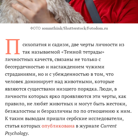
ФОТО
sommthink/Shutterstock/Fotodom.ru
П
сихопатия и садизм, две черты личности из
так называемой «Темной тетрады»
личностных качеств, связаны не только с
бессердечностью и наслаждением чужими
страданиями, но и с убежденностью в том, что
человек доминирует над животными, которые
являются существами низшего порядка. Люди, в
личности которых ярко проявляются эти черты, как
правило, не любят животных и могут быть жестоки,
безжалостны и безразличны по по отношению к ним.
К таким выводам пришли сербские исследователи,
статья которых
опубликована
в журнале
Current
Psychology
.