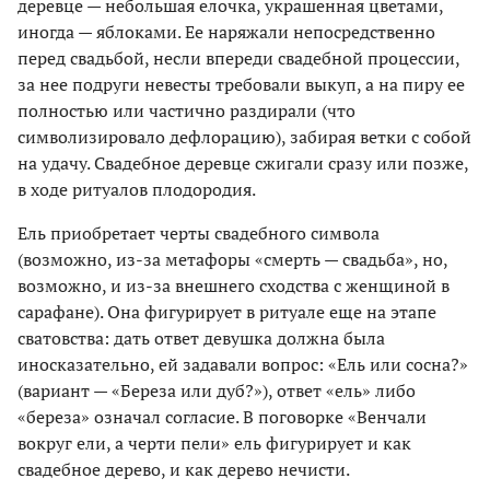
деревце — небольшая елочка, украшенная цветами,
иногда — яблоками. Ее наряжали непосредственно
перед свадьбой, несли впереди свадебной процессии,
за нее подруги невесты требовали выкуп, а на пиру ее
полностью или частично раздирали (что
символизировало дефлорацию), забирая ветки с собой
на удачу. Свадебное деревце сжигали сразу или позже,
в ходе ритуалов плодородия.
Ель приобретает черты свадебного символа
(возможно, из-за метафоры «смерть — свадьба», но,
возможно, и из-за внешнего сходства с женщиной в
сарафане). Она фигурирует в ритуале еще на этапе
сватовства: дать ответ девушка должна была
иносказательно, ей задавали вопрос: «Ель или сосна?»
(вариант — «Береза или дуб?»), ответ «ель» либо
«береза» означал согласие. В поговорке «Венчали
вокруг ели, а черти пели» ель фигурирует и как
свадебное дерево, и как дерево нечисти.