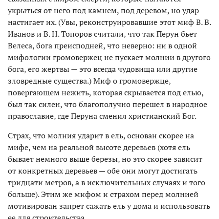
укрыться от него под камнем, под деревом, но удар
настигает их. (Увы, реконструировавшие этот миф В. В.
Иванов и В. Н. Топоров считали, что так Перун бьет
Велеса, бога преисподней, что неверно: ни в одной
мифологии громовержец не пускает молнии в другого
бога, его жертвы — это всегда чудовища или другие
зловредные существа.) Миф о громовержце,
повергающем нежить, которая скрывается под елью,
был так силен, что благополучно перешел в народное
православие, где Перуна сменил христианский Бог.
Страх, что молния ударит в ель, основан скорее на
мифе, чем на реальной высоте деревьев (хотя ель
бывает немного выше березы, но это скорее зависит
от конкретных деревьев — обе они могут достигать
тридцати метров, а в исключительных случаях и того
больше). Этим же мифом и страхом перед молнией
мотивирован запрет сажать ель у дома и использовать
ее для строительства.