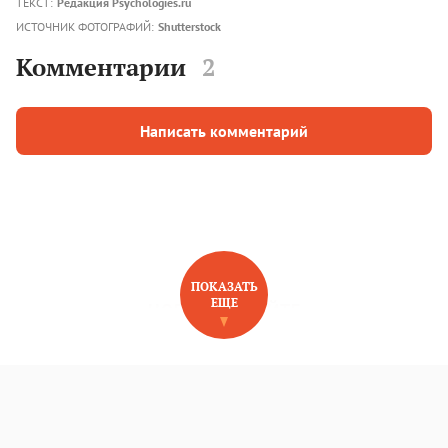
ТЕКСТ:
Редакция Psychologies.ru
ИСТОЧНИК ФОТОГРАФИЙ:
Shutterstock
Комментарии
2
Написать комментарий
ПОКАЗАТЬ
ЕЩЕ
НОВОЕ НА САЙТЕ