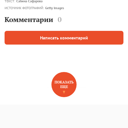
ТЕКСТ:
Сабина Сафарова
ИСТОЧНИК ФОТОГРАФИЙ:
Getty Images
Комментарии
0
Написать комментарий
ПОКАЗАТЬ
ЕЩЕ
НОВОЕ НА САЙТЕ