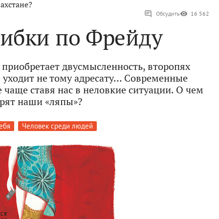
ахстане?
Обсудить
16 562
ибки по Фрейду
приобретает двусмысленность, второпях
уходит не тому адресату… Современные
 чаще ставя нас в неловкие ситуации. О чем
рят наши «ляпы»?
ебя
Человек среди людей