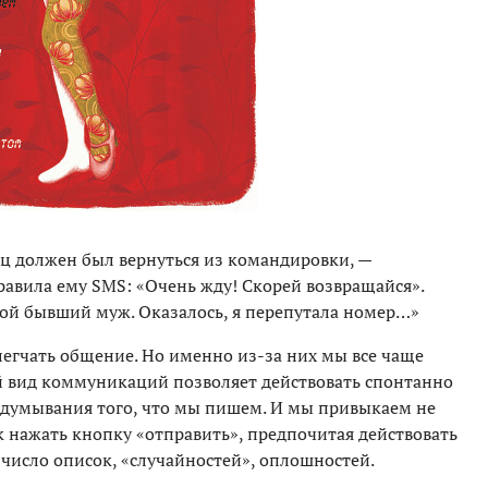
ец должен был вернуться из командировки, —
правила ему SMS: «Очень жду! Скорей возвращайся».
мой бывший муж. Оказалось, я перепутала номер…»
легчать общение. Но именно из-за них мы все чаще
й вид коммуникаций позволяет действовать спонтанно
бдумывания того, что мы пишем. И мы привыкаем не
к нажать кнопку «отправить», предпочитая действовать
 число описок, «случайностей», оплошностей.