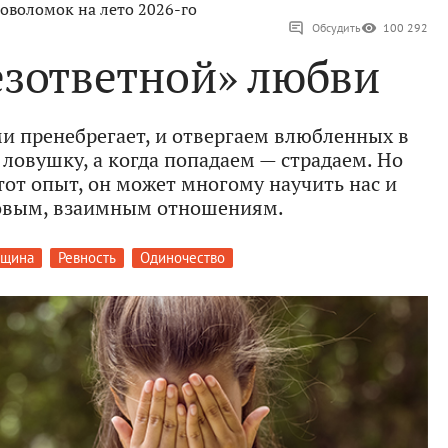
оволомок на лето 2026-го
Обсудить
100 292
езответной» любви
ми пренебрегает, и отвергаем влюбленных в
 ловушку, а когда попадаем — страдаем. Но
от опыт, он может многому научить нас и
новым, взаимным отношениям.
нщина
Ревность
Одиночество