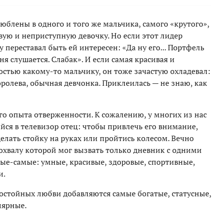
юблены в одного и того же мальчика, самого «крутого»,
ивую и неприступную девочку. Но если этот лидер
у переставал быть ей интересен: «Да ну его... Портфель
ня слушается. Слабак». И если самая красивая и
стью какому-то мальчику, он тоже зачастую охладевал:
оролева, обычная девчонка. Приклеилась — не знаю, как
го опыта отверженности. К сожалению, у многих из нас
ся в телевизор отец: чтобы привлечь его внимание,
делать стойку на руках или пройтись колесом. Вечно
похвалу которой мог вызвать только дневник с одними
ые-самые: умные, красивые, здоровые, спортивные,
и.
 достойных любви добавляются самые богатые, статусные,
лярные.