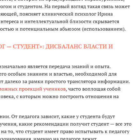
гом и студентом. На первый взгляд такая связь может
ляющей, поясняет клинический психолог Ирина
интереса и интеллектуальной близости скрывается
мостью и потенциальным абьюзом (использованием).
 — СТУДЕНТ»: ДИСБАЛАНС ВЛАСТИ И
значально является передача знаний и опыта.
щего особым знанием и властью, необходимой для
ит далеко за рамки простого транслятора информации.
зможных проекций учеников
, часто воплощая собой
ловека, с которым можно построить отношения на
и. От педагога зависит, какие у студента будут
учения, какие рекомендации получит студент — все это
я на то, что студент имеет право испытывать к педагогу
азочарования, именно на педагоге лежит