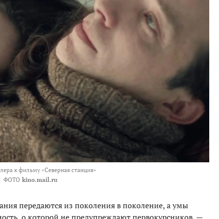
йлера к фильму «Северная станция»
ФОТО
kino.mail.ru
нания передаются из поколения в поколение, а умы
ность, о которой не предупреждают первокурсников, —