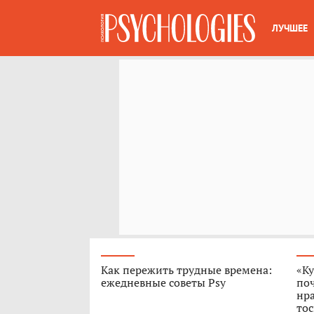
ЛУЧШЕЕ
Как пережить трудные времена:
«Ку
ежедневные советы Psy
поч
нра
тос