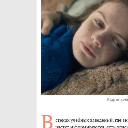
Кадр из тре
В
стенах учебных заведений, где з
растут и формируются, есть опас