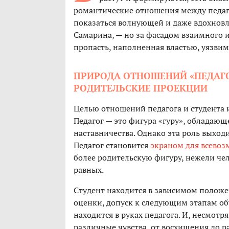
романтические отношения между педаго
показаться волнующей и даже вдохнов
Самарина, — но за фасадом взаимного 
пропасть, наполненная властью, уязви
ПРИРОДА ОТНОШЕНИЙ «ПЕДАГОГ
РОДИТЕЛЬСКИЕ ПРОЕКЦИИ
Целью отношений педагога и студента и
Педагог — это фигура «гуру», обладаю
наставничества. Однако эта роль выход
Педагог становится
экраном для всево
более родительскую фигуру, нежели че
равных.
Студент находится в зависимом положени
оценки, допуск к следующим этапам об
находится в руках педагога. И, несмотр
различные чувства, от восхищения до р