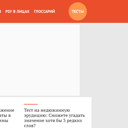
И
PSY В ЛИЦАХ
ГЛОССАРИЙ
ТЕСТЫ
ажение
Тест на недюжинную
аты в
эрудицию: Сможете угадать
Димы
значение хотя бы 3 редких
слов?