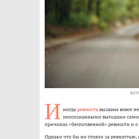
ФОТ
И
ногда
ревность
вызвана вовсе н
неосознанными выгодами самого
причинах «беспочвенной» ревности и о т
Однако что бы ни стояло за ревностью, 