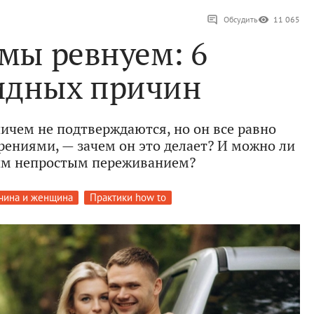
Обсудить
11 065
мы ревнуем: 6
идных причин
ичем не подтверждаются, но он все равно
рениями, — зачем он это делает? И можно ли
тим непростым переживанием?
чина и женщина
Практики how to