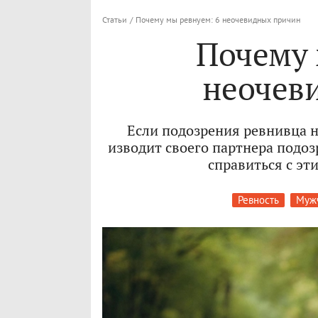
Статьи
/
Почему мы ревнуем: 6 неочевидных причин
Почему 
неочев
Если подозрения ревнивца н
изводит своего партнера подоз
справиться с э
Ревность
Муж