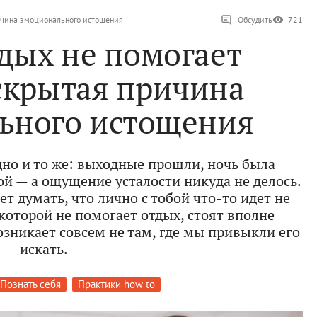
ичина эмоционального истощения
Обсудить
721
дых не помогает
скрытая причина
ьного истощения
но и то же: выходные прошли, ночь была
ой — а ощущение усталости никуда не делось.
яет думать, что лично с тобой что-то идет не
 которой не помогает отдых, стоят вполне
зникает совсем не там, где мы привыкли его
искать.
Познать себя
Практики how to