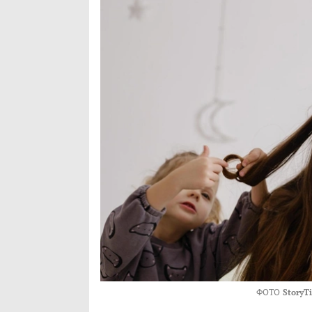
ФОТО
StoryT