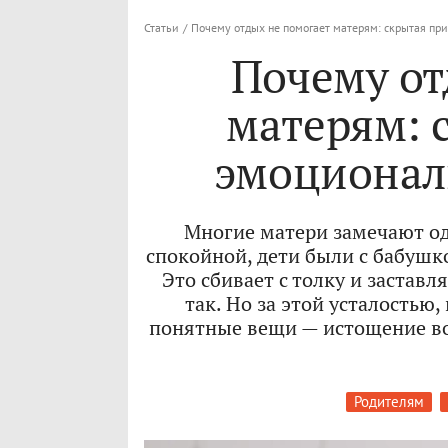
Статьи
/
Почему отдых не помогает матерям: скрытая пр
Почему от
матерям: 
эмоционал
Многие матери замечают од
спокойной, дети были с бабушк
Это сбивает с толку и заставл
так. Но за этой усталостью,
понятные вещи — истощение во
Родителям