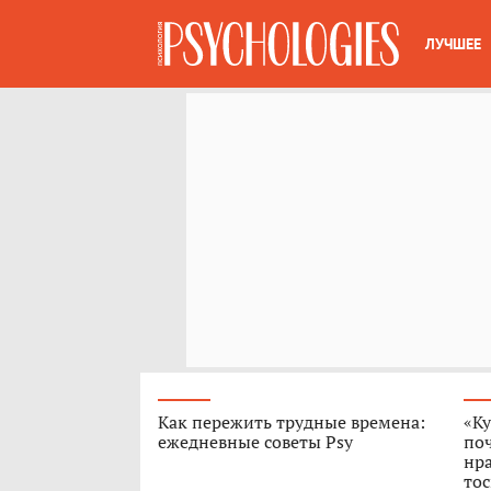
ЛУЧШЕЕ
Как пережить трудные времена:
«Ку
ежедневные советы Psy
поч
нра
тос