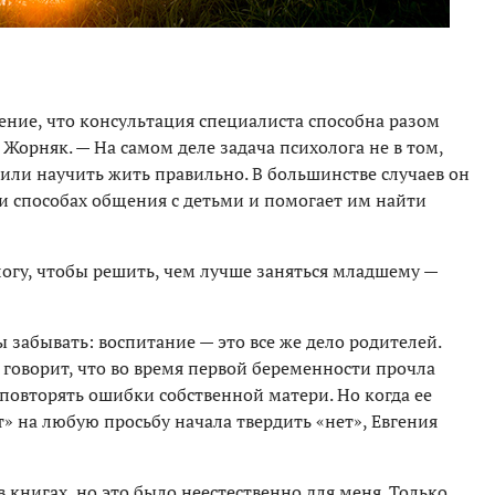
ение, что консультация специалиста способна разом
 Жорняк. — На самом деле задача психолога не в том,
или научить жить правильно. В большинстве случаев он
 способах общения с детьми и помогает им найти
логу, чтобы решить, чем лучше заняться младшему —
забывать: воспитание — это все же дело родителей.
т, говорит, что во время первой беременности прочла
 повторять ошибки собственной матери. Но когда ее
т» на любую просьбу начала твердить «нет», Евгения
в книгах, но это было неестественно для меня. Только