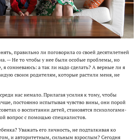
нять, правильно ли поговорила со своей десятилетней
а. — Не то чтобы у нее были особые проблемы, но
 я сомневаюсь: а так ли надо сделать? А верные ли я
авидую своим родителям, которые растили меня, не
реди нас немало. Прилагая усилия к тому, чтобы
учше, постоянно испытывая чувство вины, они порой
оветах о воспитании детей, становятся психологами-
ой вопрос с помощью специалистов.
ебенка? Уважать его личность, не подталкивая ко
гом, и авторитетным, сильным взрослым? Сегодня