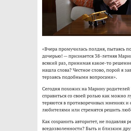
«Вчера промучилась полдня, пытаясь по
дочерью! — признается 38-летняя Марин
всякий раз, принимая какое-то решение,
нашла слова? Честное слово, порой я з
терзаясь подобными вопросами».
Сегодня похожих на Марину родителей с
справиться со своей ролью как можно л
теряются в противоречивых мнениях и с
любителями или стремятся решить люб
Как сохранить авторитет, не подавляя р
вседозволенности? Быть и близким дру