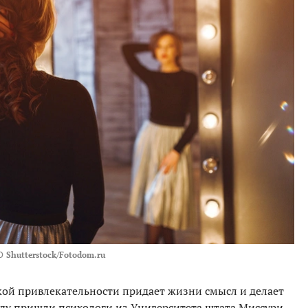
О
Shutterstock/Fotodom.ru
ой привлекательности придает жизни смысл и делает
оду пришли психологи из Университета штата Миссури