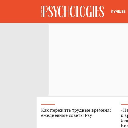
ЛУЧШЕЕ
Как пережить трудные времена:
«Н
ежедневные советы Psy
к з
бе
Бил