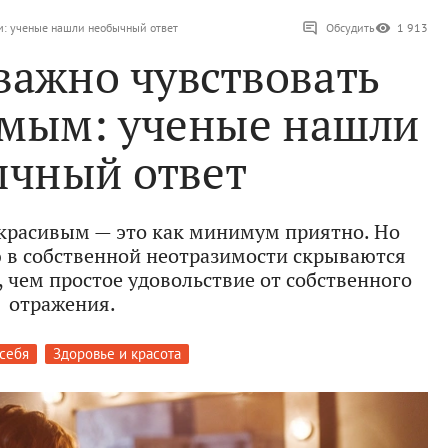
м: ученые нашли необычный ответ
Обсудить
1 913
важно чувствовать
имым: ученые нашли
ычный ответ
я красивым — это как минимум приятно. Но
ю в собственной неотразимости скрываются
, чем простое удовольствие от собственного
отражения.
 себя
Здоровье и красота