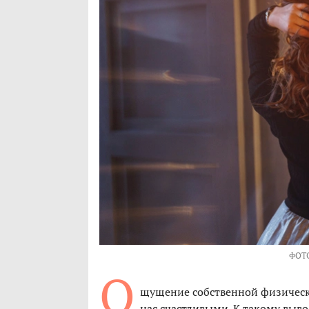
ФОТ
О
щущение собственной физическ
нас счастливыми. К такому выв