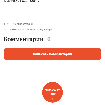
Исцеление травмы».
ТЕКСТ:
Сильва Степанян
ИСТОЧНИК ФОТОГРАФИЙ:
Getty Images
Комментарии
0
Написать комментарий
ПОКАЗАТЬ
ЕЩЕ
НОВОЕ НА САЙТЕ