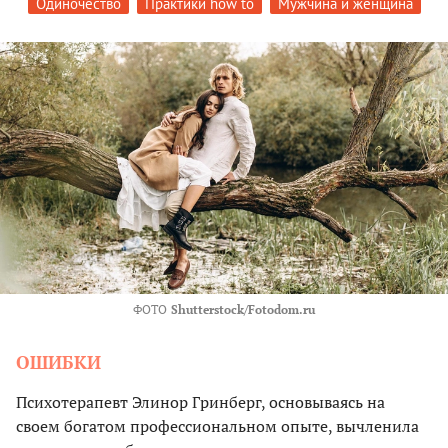
Одиночество
Практики how to
Мужчина и женщина
ФОТО
Shutterstock/Fotodom.ru
ОШИБКИ
Психотерапевт Элинор Гринберг, основываясь на
своем богатом профессиональном опыте, вычленила