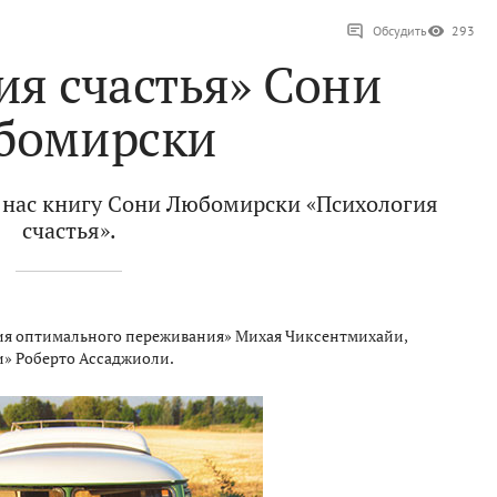
Обсудить
293
ия счастья» Сони
бомирски
 нас книгу Сони Любомирски «Психология
счастья».
ия оптимального переживания» Михая Чиксентмихайи,
» Роберто Ассаджиоли.