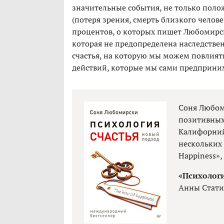
значительные события, не только поло
(потеря зрения, смерть близкого челове
процентов, о которых пишет Любомирск
которая не предопределена наследственн
счастья, на которую мы можем повлият
действий, которые мы сами предприни
Соня Любоми
позитивных
Калифорний
нескольких 
Happiness», 
«Психологи
Анны Статив