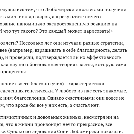
озмущались тем, что Любомирски с коллегами получили
т в миллион долларов, а в результате ничего
дование напоминало распространенную реакцию на
 что тут такого? Это каждый может нарисовать!»
оллеги? Несколько лет они изучали разные стратегии,
ее (например, взращивать в себе благодарность, делать
и), и проверяли, подтверждается ли их эффективность
кла научно обоснованная теория счастья, которую сама
 процентов».
щение своего благополучия) – характеристика
еделенная генетически. У любого из нас есть знакомые,
к ним благосклонна. Однако счастливыми они вовсе не
, что вроде бы все у них есть, а счастья нет.
оптимистичных и довольных жизнью, несмотря ни на
я, что в жизни произойдет нечто прекрасное, все
тье. Однако исследования Сони Любомирски показали: